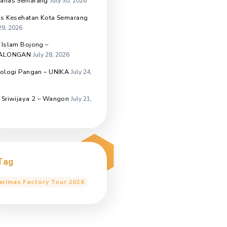
Universitas Sebelas Maret
August
6, 2026
SMK Negeri Nusawungu –
CILACAP
August 5, 2026
BEM FIKOM – Unissula
August 3,
2026
SD Negeri Meteseh 04 – Boja
July
31, 2026
Universitas Sriwijaya –
Palembang
July 30, 2026
Unwahas Semarang
July 30, 2026
Dinas Kesehatan Kota Semarang
July 29, 2026
SMK Islam Bojong –
PEKALONGAN
July 28, 2026