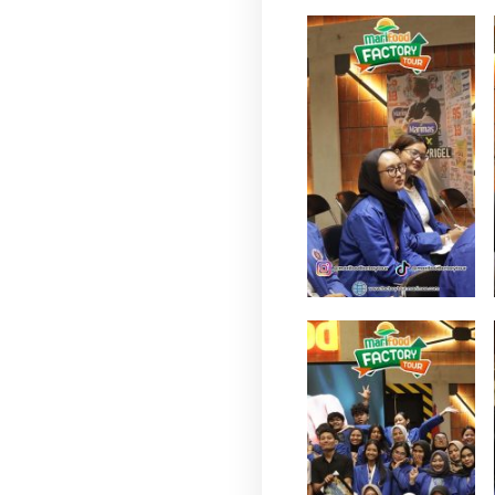
author
Fot
Y