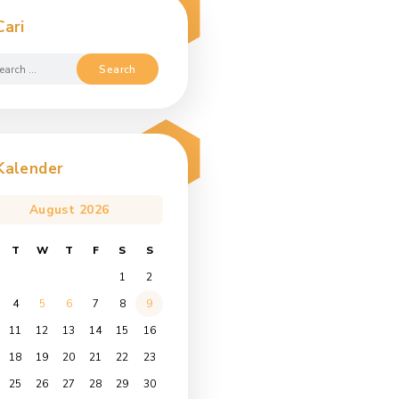
Cari
Search
for:
Kalender
August 2026
M
T
W
T
F
S
S
1
2