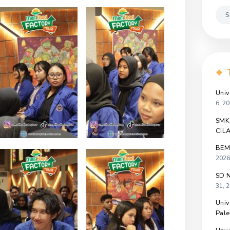
o Dokumentasi Kunjungan
Universitas Teknologi
OGYAKARTA
Dalam Acara Marimas Factory Tour
Download File