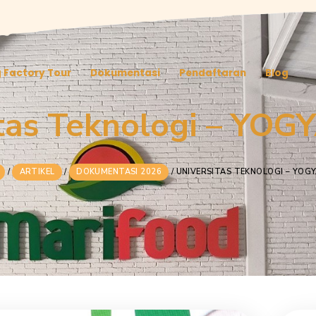
Tentang Factory Tour
Dokumentasi
Pendaf
ersitas Teknolog
HOME
/
ARTIKEL
/
DOKUMENTASI 2026
/
UNIVERSI