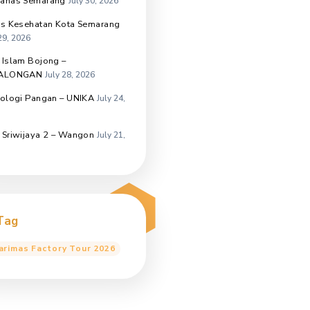
Universitas Sebelas Maret
August
6, 2026
SMK Negeri Nusawungu –
CILACAP
August 5, 2026
BEM FIKOM – Unissula
August 3,
2026
SD Negeri Meteseh 04 – Boja
July
31, 2026
Universitas Sriwijaya –
Palembang
July 30, 2026
Unwahas Semarang
July 30, 2026
Dinas Kesehatan Kota Semarang
July 29, 2026
SMK Islam Bojong –
PEKALONGAN
July 28, 2026