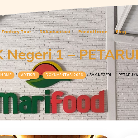
Tentang Factory Tour
Dokumentasi
Pendaf
SMK Negeri 1 – 
HOME
/
ARTIKEL
/
DOKUMENTASI 2026
/
SMK