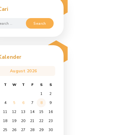
Cari
Search
for:
Kalender
August 2026
M
T
W
T
F
S
S
1
2