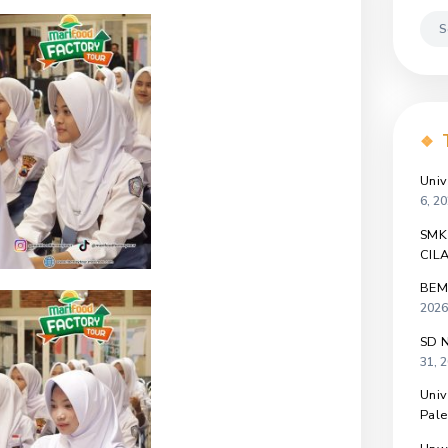
kumentasi Kunjungan
SMK Negeri 1 Petarukan
Dalam
Acara Marimas Factory Tour
Download File