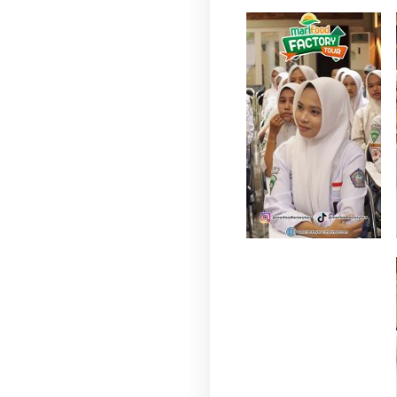
author
Foto Do